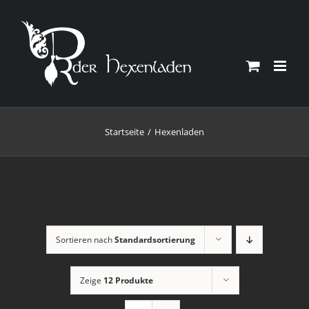
Zum
Inhalt
springen
Startseite
Hexenladen
Sortieren nach
Standardsortierung
Zeige
12 Produkte