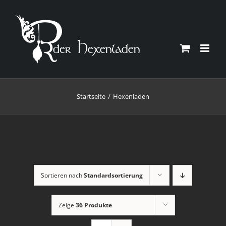
Zum
Inhalt
springen
Startseite
Hexenladen
Sortieren nach
Standardsortierung
Zeige
36 Produkte