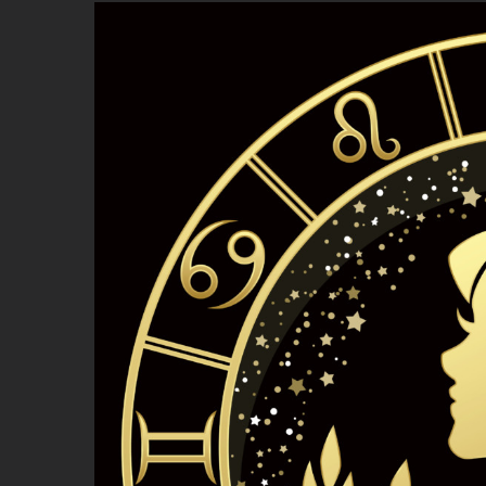
Zeige
grösseres
Bild