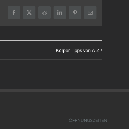
Facebook
X
Reddit
LinkedIn
Pinterest
E-
Mail
Körper-Tipps von A-Z
ÖFFNUNGSZEITEN